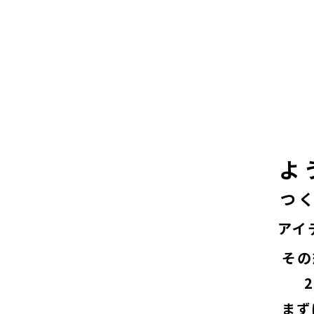
よ
つ
アイ
その
まず