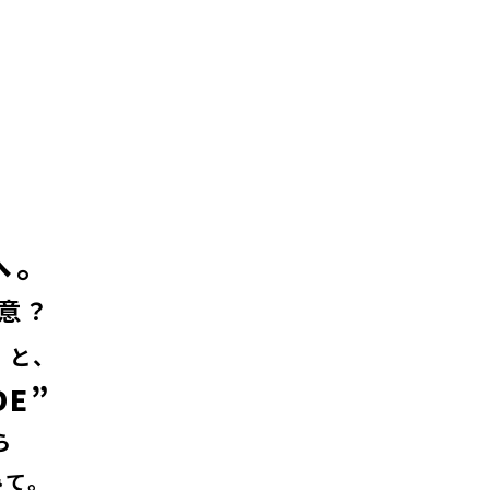
へ。
意？
”
と、
DE”
―
みて。