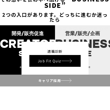
SIDE”
2つの入口があります。どっちに進むか迷っ
たら――
まずは「適職診断」で、あなたのタイプをのぞ
いてみて。
開発/販売促進
営業/販売/企画
CREATOR
BUSINES
きっと、ぴったりの舞台が待って
います。
SIDE
SIDE
適職診断
Job Fit Quiz
and more
and more
キャリア採用