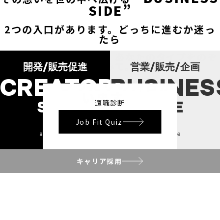
SIDE”
2つの入口があります。どっちに進むか迷っ
たら――
まずは「適職診断」で、あなたのタイプをのぞ
いてみて。
開発/販売促進
営業/販売/企画
CREATOR
BUSINES
きっと、ぴったりの舞台が待って
います。
SIDE
SIDE
適職診断
Job Fit Quiz
and more
and more
キャリア採用