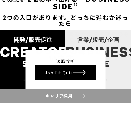
SIDE”
2つの入口があります。どっちに進むか迷っ
たら――
まずは「適職診断」で、あなたのタイプをのぞ
いてみて。
開発/販売促進
営業/販売/企画
CREATOR
BUSINES
きっと、ぴったりの舞台が待って
います。
SIDE
SIDE
適職診断
Job Fit Quiz
and more
and more
キャリア採用