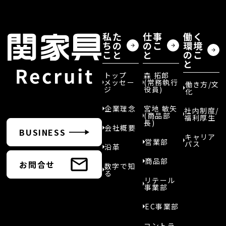
私た
仕事
働く
ちの
のこ
環境
こと
と
のこ
と
トップ
森 拓郎
メッセー
(常務執行
働き方/文
ジ
役員)
化
企業理念
宮地 敏矢
社内制度/
(商品部
福利厚生
長)
会社概要
BUSINESS
キャリア
営業部
パス
沿革
商品部
お問合せ
数字で知
る
リテール
事業部
EC事業部
コントラ