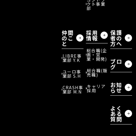
クト事業
部
仲間
採用
保護
のこ
情報
者の
と
方へ
総合職(企
画・営
LIBRE事
業・開発)
業部 Y.K
ブロ
グ
総合職(販
ユーロ事
売職)
業部 S.H
お知
キャリア
CRASH事
らせ
採用
業部 M.N
よく
ある
質問