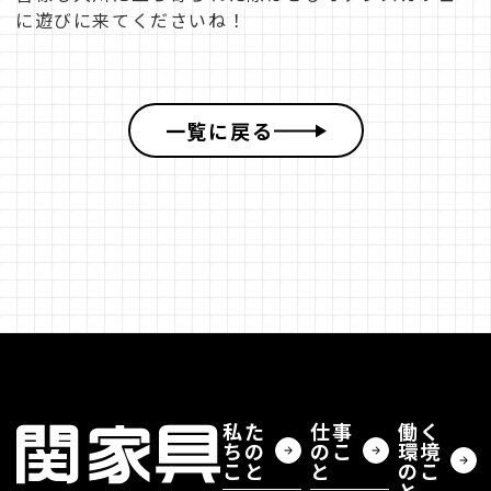
に遊びに来てくださいね！
一覧に戻る
BUSINESS
キャリア採用
お問合せ
©︎ 2026 SEKI FURNITURE Co.,Ltd.Recruitment.
私た
仕事
働く
ちの
のこ
環境
こと
と
のこ
と