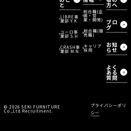
と
方へ
総合職(企
画・営
LIBRE事
業・開発)
業部 Y.K
ブロ
グ
総合職(販
ユーロ事
売職)
業部 S.H
お知
キャリア
CRASH事
らせ
採用
業部 M.N
よく
ある
質問
プライバシーポリ
©︎ 2026 SEKI FURNITURE
Co.,Ltd.Recruitment.
シー