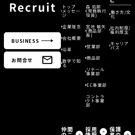
トップ
森 拓郎
メッセー
(常務執行
働き方/文
ジ
役員)
化
企業理念
宮地 敏矢
社内制度/
(商品部
福利厚生
長)
会社概要
BUSINESS
キャリア
営業部
パス
沿革
商品部
お問合せ
数字で知
る
リテール
事業部
EC事業部
コントラ
クト事業
部
仲間
採用
保護
のこ
情報
者の