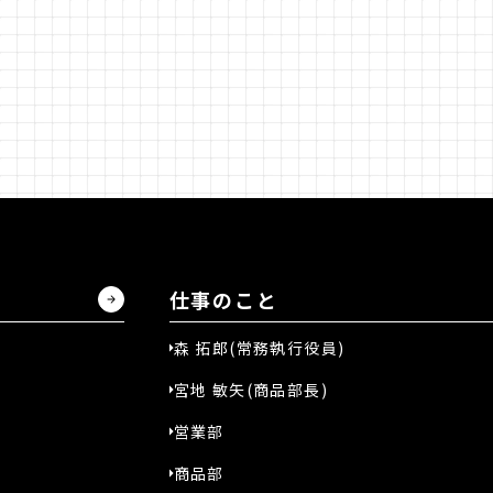
仕事のこと
森 拓郎(常務執行役員)
宮地 敏矢(商品部長)
営業部
商品部