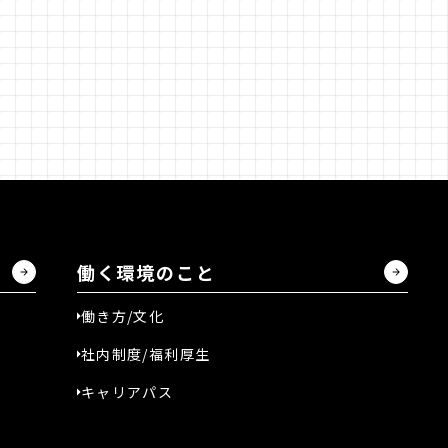
営業部
商品部
リテール事業部
EC事業部
コントラクト事業
働く環境のこ
働く環境のこと
働き方/文化
働き方/文化
社内制度/福利厚生
社内制度/福利厚生
キャリアパス
キャリアパス
仲間のこと