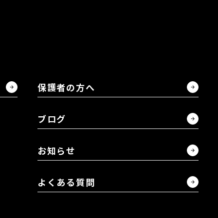
LIBRE事業部 Y.K
ユーロ事業部 S.H
CRASH事業部 M.
保護者の方へ
採用情報
総合職(企画・営業
ブログ
総合職(販売職)
お知らせ
キャリア採用
よくある質問
保護者の方へ