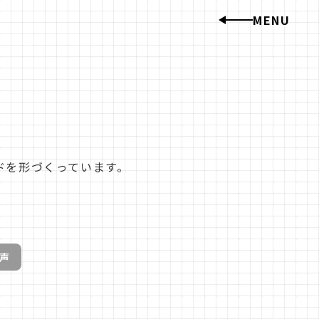
MENU
私たちのこと
トップメッセージ
企業理念
会社概要
沿革
ドを形づくっています。
数字で知る
仕事のこと
声
森 拓郎(常務執行役
宮地 敏矢(商品部長