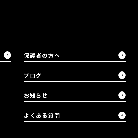
LIBRE事業部 Y.K
ユーロ事業部 S.H
CRASH事業部 M.
保護者の方へ
採用情報
総合職(企画・営業
ブログ
総合職(販売職)
お知らせ
キャリア採用
よくある質問
保護者の方へ