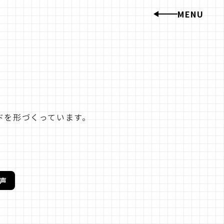
MENU
私たちのこと
トップメッセージ
企業理念
会社概要
沿革
ドを形づくっています。
数字で知る
仕事のこと
声
森 拓郎(常務執行役
宮地 敏矢(商品部長