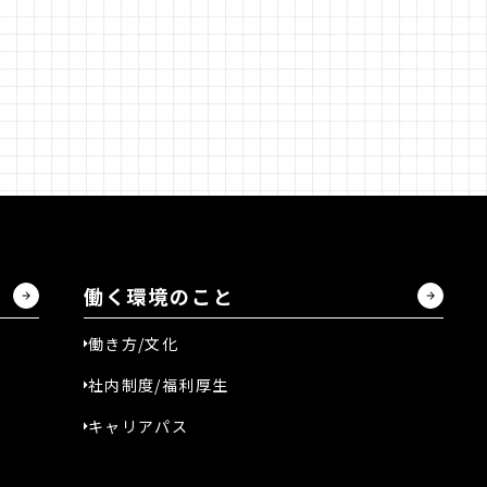
営業部
商品部
リテール事業部
EC事業部
コントラクト事業
働く環境のこ
働く環境のこと
働き方/文化
働き方/文化
社内制度/福利厚生
社内制度/福利厚生
キャリアパス
キャリアパス
仲間のこと