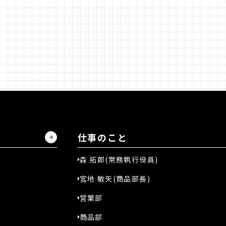
仕事のこと
森 拓郎(常務執行役員)
宮地 敏矢(商品部長)
営業部
商品部