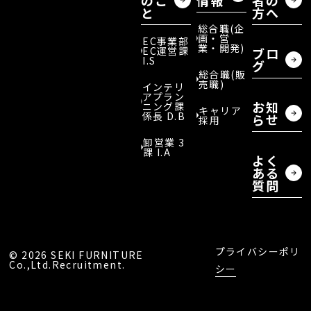
のこ
情報
者の
と
方へ
総合職(企
画・営
EC事業部
業・開発)
EC運営課
ブロ
I.S
グ
総合職(販
売職)
インテリ
アプラン
お知
ニング課
キャリア
係長 D.B
らせ
採用
卸営業 3
課 I.A
よく
ある
質問
プライバシーポリ
©︎ 2026 SEKI FURNITURE
Co.,Ltd.Recruitment.
シー