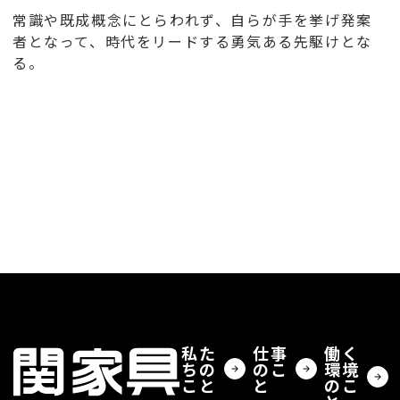
常識や既成概念にとらわれず、自らが手を挙げ発案
者となって、時代をリードする勇気ある先駆けとな
る。
CREATOR
キャリア採用
お問合せ
©︎ 2026 SEKI FURNITURE Co.,Ltd.Recruitment.
私た
仕事
働く
ちの
のこ
環境
こと
と
のこ