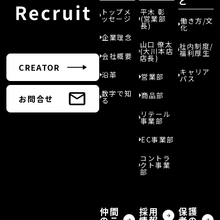
と
トップメ
平木 彰
ッセージ
(営業部
働き方/文
長)
化
企業理念
山口 僚太
社内制度/
(大川本店
福利厚生
会社概要
店長)
CREATOR
キャリア
沿革
営業部
パス
数字で知
商品部
お問合せ
る
リテール
事業部
EC事業部
コントラ
クト事業
部
仲間
採用
保護