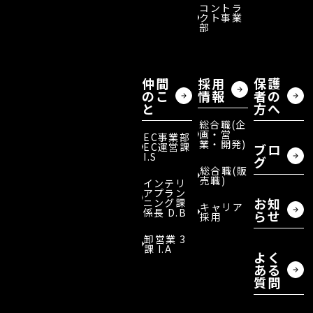
コントラ
クト事業
部
仲間
採用
保護
のこ
情報
者の
と
方へ
総合職(企
画・営
EC事業部
業・開発)
EC運営課
ブロ
I.S
グ
総合職(販
売職)
インテリ
アプラン
お知
ニング課
キャリア
係長 D.B
らせ
採用
卸営業 3
課 I.A
よく
ある
質問