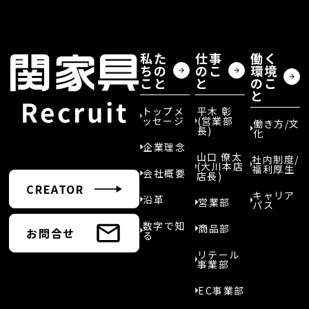
私た
仕事
働く
ちの
のこ
環境
こと
と
のこ
と
トップメ
平木 彰
ッセージ
(営業部
働き方/文
長)
化
企業理念
山口 僚太
社内制度/
(大川本店
福利厚生
会社概要
店長)
CREATOR
キャリア
沿革
営業部
パス
数字で知
商品部
お問合せ
る
リテール
事業部
EC事業部