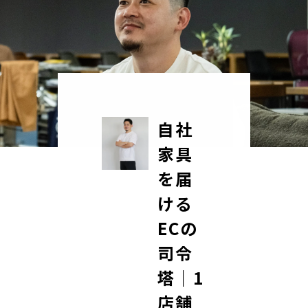
自社
家具
を届
ける
ECの
司令
塔｜1
店舗