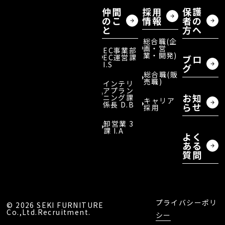
仲間
採用
保護
のこ
情報
者の
と
方へ
総合職(企
画・営
EC事業部
業・開発)
EC運営課
ブロ
I.S
グ
総合職(販
売職)
インテリ
アプラン
お知
ニング課
キャリア
係長 D.B
らせ
採用
卸営業 3
課 I.A
よく
ある
質問
プライバシーポリ
©︎ 2026 SEKI FURNITURE
Co.,Ltd.Recruitment.
シー