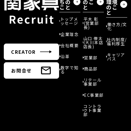
ちの
のこ
環境
こと
と
のこ
と
トップメ
平木 彰
ッセージ
(営業部
働き方/文
長)
化
企業理念
山口 僚太
社内制度/
(大川本店
福利厚生
会社概要
店長)
CREATOR
キャリア
沿革
営業部
パス
数字で知
商品部
お問合せ
る
リテール
事業部
EC事業部
コントラ
クト事業
部