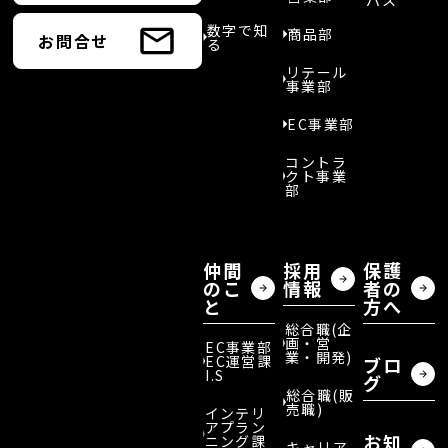
パス
数字で知
商品部
お問合せ
る
リテール
事業部
EC事業部
コントラ
クト事業
部
仲間
採用
保護
のこ
情報
者の
と
方へ
総合職(企
画・営
EC事業部
業・開発)
EC運営課
ブロ
I.S
グ
総合職(販
売職)
インテリ
アプラン
お知
ニング課
キャリア