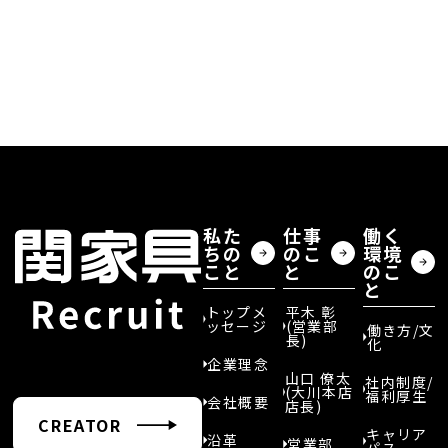
CREATOR
キャリア採用
私た
仕事
働く
ちの
のこ
環境
こと
と
のこ
と
お問合せ
トップメ
平木 彰
ッセージ
(営業部
働き方/文
長)
化
©︎ 2026 SEKI FURNITURE Co.,Ltd.Recruitment.
企業理念
山口 僚太
社内制度/
(大川本店
福利厚生
会社概要
店長)
CREATOR
キャリア
沿革
営業部